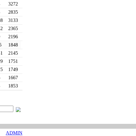
3
3272
3
2835
38
3133
52
2365
0
2196
5
1848
51
2145
29
1751
25
1749
6
1667
3
1853
ADMIN