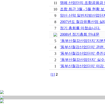
명례 산업단지 조합공용금 
11
조합 최근 3월 - 5월 현황 
10
양산 산막 일반지방산업단지
9
2007년도 철강유통산업 실
8
정기 총회를 마쳤습니다.
7
2008년 정기총회 안내문
‘동부산철강산업단지’지분투
5
'동부산철강산업단지' 관련
4
'동부산철강산업단지' 추진
3
‘동부산철강산업단지’ 실수
2
'동부산철강산업단지' 마감
1
[1]
2