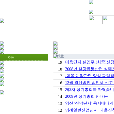
번호
미음단지 실입주 (최종)신청
19
2008년 철강유통산업 실
18
-미음 계약관련 양식 파일첨
17
12월 결산법인 법인세 신고
16
제3차 정기총회를 마쳤습니
15
2009년 정기총회 안내문
14
양산 '산막단지' 용지매매
13
명례일반산업단지 대출신
12